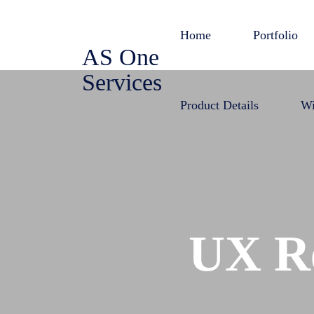
Skip
to
Home
Portfolio
AS One
content
Services
Product Details
Wi
UX Re