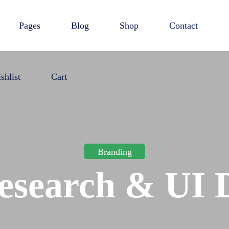
Pages
Blog
Shop
Contact
shlist
Cart
Branding
search & UI 